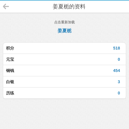
姜夏栀的资料
点击重新加载
姜夏栀
积分
518
元宝
0
铜钱
454
白银
3
历练
0