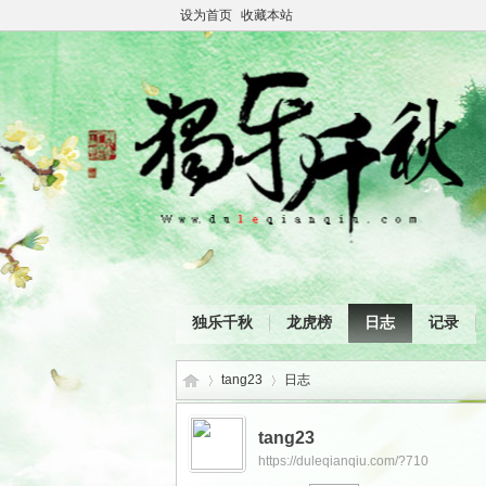
设为首页
收藏本站
独乐千秋
龙虎榜
日志
记录
tang23
日志
tang23
https://duleqianqiu.com/?710
独
›
›